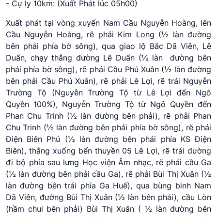
-
Cự ly 10km:
(Xuất Phát lúc 05h00)
Xuất phát tại vòng xuyến Nam Cầu Nguyễn Hoàng, lên
Cầu Nguyễn Hoàng, rẽ phải Kim Long (½ làn đường
bên phải phía bờ sông), qua giao lộ Bắc Dã Viên, Lê
Duẩn, chạy thẳng đường Lê Duẩn (½ làn đường bên
phải phía bờ sông), rẽ phải Cầu Phú Xuân (½ làn đường
bên phải Cầu Phú Xuân), rẽ phải Lê Lợi, rẽ trái Nguyễn
Trường Tộ (Nguyễn Trường Tộ từ Lê Lợi đến Ngô
Quyền 100%), Nguyễn Trường Tộ từ Ngô Quyền đến
Phan Chu Trinh (½ làn đường bên phải), rẽ phải Phan
Chu Trinh (½ làn đường bên phải phía bờ sông), rẽ phải
Điện Biên Phủ (½ làn đường bên phải phía KS Điện
Biên), thẳng xuống bến thuyền 05 Lê Lợi, rẽ trái đường
đi bộ phía sau lưng Học viện Âm nhạc, rẽ phải cầu Ga
(½ làn đường bên phải cầu Ga), rẽ phải Bùi Thị Xuân (½
làn đường bên trái phía Ga Huế), qua bùng binh Nam
Dã Viên, đường Bùi Thị Xuân (½ làn bên phải), cầu Lòn
(hầm chui bên phải) Bùi Thị Xuân ( ½ làn đường bên