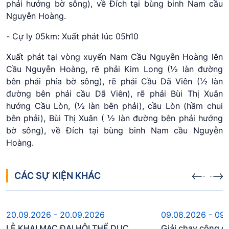
phải hướng bờ sông), về Đích tại bùng binh Nam cầu
Nguyễn Hoàng.
-
Cự ly 05km: Xuất phát lúc 05h10
Xuất phát tại vòng xuyến Nam Cầu Nguyễn Hoàng lên
Cầu Nguyễn Hoàng, rẽ phải Kim Long (½ làn đường
bên phải phía bờ sông), rẽ phải Cầu Dã Viên (½ làn
đường bên phải cầu Dã Viên), rẽ phải Bùi Thị Xuân
hướng Cầu Lòn, (½ làn bên phải), cầu Lòn (hầm chui
bên phải), Bùi Thị Xuân ( ½ làn đường bên phải hướng
bờ sông), về Đích tại bùng binh Nam cầu Nguyễn
Hoàng.
CÁC SỰ KIỆN KHÁC
Sự kiện sắp diễn ra
Sự kiện đ
20.09.2026 - 20.09.2026
09.08.2026 - 09
LỄ KHAI MẠC ĐẠI HỘI THỂ DỤC
Giải chạy cộng đ