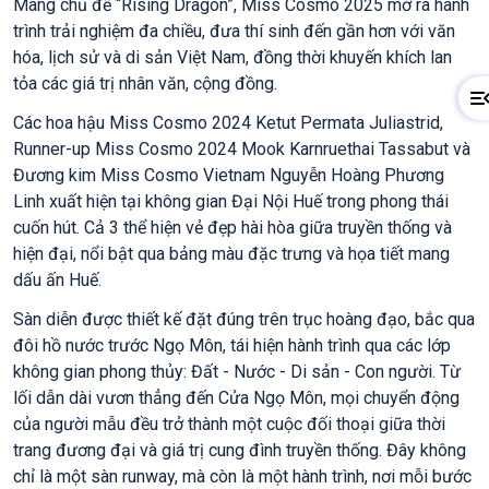
Mang chủ đề “Rising Dragon”, Miss Cosmo 2025 mở ra hành
trình trải nghiệm đa chiều, đưa thí sinh đến gần hơn với văn
hóa, lịch sử và di sản Việt Nam, đồng thời khuyến khích lan
tỏa các giá trị nhân văn, cộng đồng.
Các hoa hậu Miss Cosmo 2024 Ketut Permata Juliastrid,
Runner-up Miss Cosmo 2024 Mook Karnruethai Tassabut và
Đương kim Miss Cosmo Vietnam Nguyễn Hoàng Phương
Linh xuất hiện tại không gian Đại Nội Huế trong phong thái
cuốn hút. Cả 3 thể hiện vẻ đẹp hài hòa giữa truyền thống và
hiện đại, nổi bật qua bảng màu đặc trưng và họa tiết mang
dấu ấn Huế.
Sàn diễn được thiết kế đặt đúng trên trục hoàng đạo, bắc qua
đôi hồ nước trước Ngọ Môn, tái hiện hành trình qua các lớp
không gian phong thủy: Đất - Nước - Di sản - Con người. Từ
lối dẫn dài vươn thẳng đến Cửa Ngọ Môn, mọi chuyển động
của người mẫu đều trở thành một cuộc đối thoại giữa thời
trang đương đại và giá trị cung đình truyền thống. Đây không
chỉ là một sàn runway, mà còn là một hành trình, nơi mỗi bước