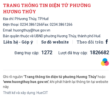
TRANG THÔNG TIN ĐIỆN TỬ PHƯỜNG
HƯƠNG THỦY
Địa chỉ: P.Hương Thủy, TP.Huế
Điện thoại:
0234.3861266
Fax: 0234.3861266
Email:
huongthuy@hue.gov.vn
Bản quyền thuộc về UBND phường Hương Thủy, thành phố Huế.
Liên hệ - Góp ý
Sơ đồ website
Theo dõi trên
1272
1826682
Đang truy cập:
Lượt đã truy cập:
Ghi rõ nguồn
'Trang thông tin điện tử phường Hương Thủy'
hoặc
'www.huongthuy.hue.gov.vn'
; khi phát hành lại thông tin tại website
này.
Thiết kế và xây dựng:
HueCIT