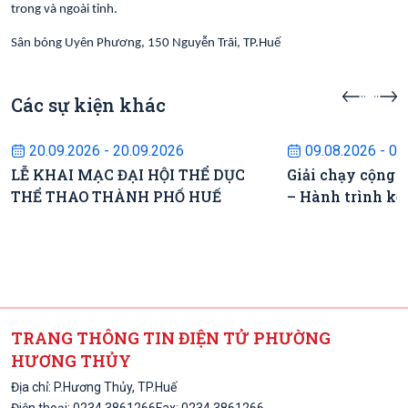
trong và ngoài tỉnh.
Sân bóng Uyên Phương, 150 Nguyễn Trãi, TP.Huế
Các sự kiện khác
Sự kiện sắp diễn ra
Sự kiện s
20.09.2026 - 20.09.2026
09.08.2026 - 09
LỄ KHAI MẠC ĐẠI HỘI THỂ DỤC
Giải chạy cộng 
THỂ THAO THÀNH PHỐ HUẾ
– Hành trình kế
TRANG THÔNG TIN ĐIỆN TỬ PHƯỜNG
HƯƠNG THỦY
Địa chỉ: P.Hương Thủy, TP.Huế